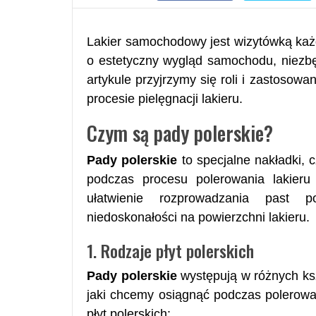
Lakier samochodowy jest wizytówką każ
o estetyczny wygląd samochodu, niezbę
artykule przyjrzymy się roli i zastosow
procesie pielęgnacji lakieru.
Czym są pady polerskie?
Pady polerskie
to specjalne nakładki, 
podczas procesu polerowania lakier
ułatwienie rozprowadzania past p
niedoskonałości na powierzchni lakieru.
1. Rodzaje płyt polerskich
Pady polerskie
występują w różnych kszt
jaki chcemy osiągnąć podczas polerowan
płyt polerskich: