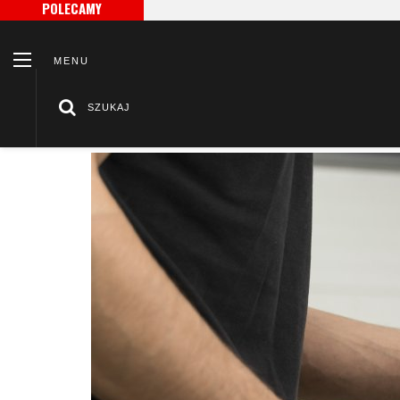
POLECAMY
J
Reg
MENU
SZUKAJ
/
/
Strona główna
Po godzinach
Pady polerskie: Klucz do