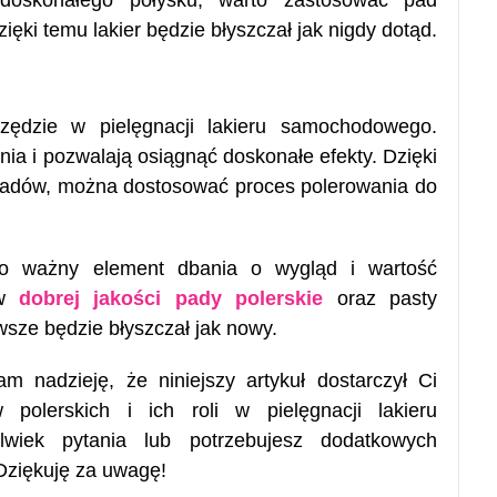
 doskonałego połysku, warto zastosować pad
ęki temu lakier będzie błyszczał jak nigdy dotąd.
zędzie w pielęgnacji lakieru samochodowego.
ia i pozwalają osiągnąć doskonałe efekty. Dzięki
padów, można dostosować proces polerowania do
to ważny element dbania o wygląd i wartość
 w
dobrej jakości pady polerskie
oraz pasty
sze będzie błyszczał jak nowy.
m nadzieję, że niniejszy artykuł dostarczył Ci
 polerskich i ich roli w pielęgnacji lakieru
lwiek pytania lub potrzebujesz dodatkowych
 Dziękuję za uwagę!