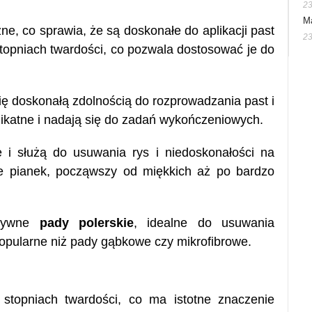
23
M
ne, co sprawia, że są doskonałe do aplikacji past
23
topniach twardości, co pozwala dostosować je do
ię doskonałą zdolnością do rozprowadzania past i
elikatne i nadają się do zadań wykończeniowych.
 i służą do usuwania rys i niedoskonałości na
je pianek, począwszy od miękkich aż po bardzo
esywne
pady polerskie
, idealne do usuwania
popularne niż pady gąbkowe czy mikrofibrowe.
topniach twardości, co ma istotne znaczenie