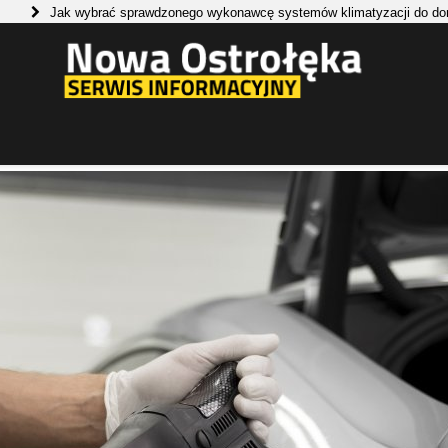
ak wybrać sprawdzonego wykonawcę systemów klimatyzacji do domu i firmy
ionalny program operacyjny dla województwa mazowieckiego
 błyszczącego lakieru samochodowego