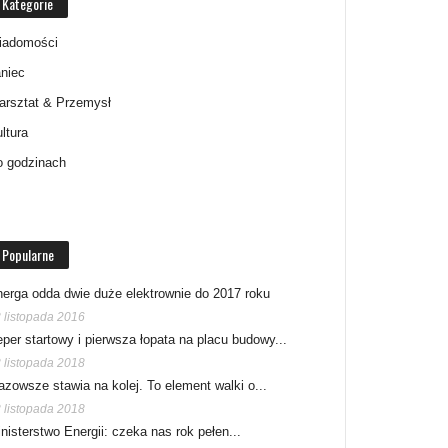
Kategorie
iadomości
niec
arsztat & Przemysł
ltura
o godzinach
Popularne
erga odda dwie duże elektrownie do 2017 roku
 listopada 2016
per startowy i pierwsza łopata na placu budowy...
 listopada 2018
zowsze stawia na kolej. To element walki o...
 listopada 2018
nisterstwo Energii: czeka nas rok pełen...