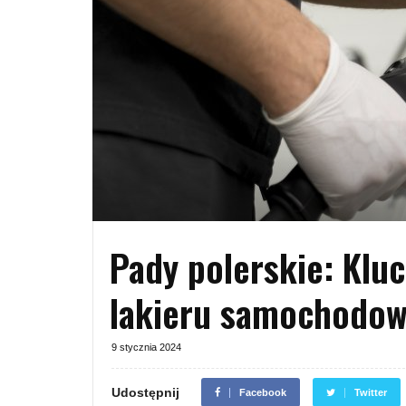
Pady polerskie: Klu
lakieru samochodo
9 stycznia 2024
Udostępnij
Facebook
Twitter