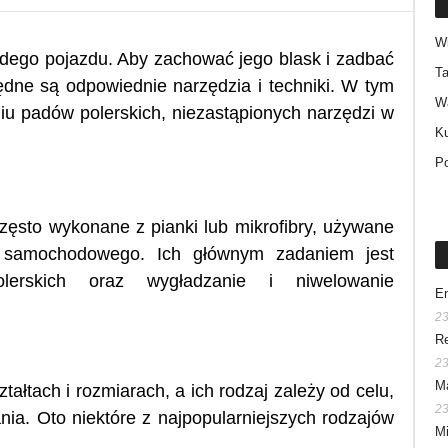
W
dego pojazdu. Aby zachować jego blask i zadbać
Ta
dne są odpowiednie narzędzia i techniki. W tym
W
aniu padów polerskich, niezastąpionych narzędzi w
Ku
P
często wykonane z pianki lub mikrofibry, używane
u samochodowego. Ich głównym zadaniem jest
olerskich oraz wygładzanie i niwelowanie
En
23
Re
23
Ma
ałtach i rozmiarach, a ich rodzaj zależy od celu,
23
ia. Oto niektóre z najpopularniejszych rodzajów
Mi