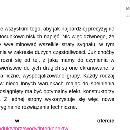
23
M
e
23
 wszystkim tego, aby jak najbardziej precyzyjnie
stosunkowo niskich napięć. Nic więc dziwnego, że
y wyeliminować wszelkie straty sygnału, w tym
nia w zakresie dużych częstotliwości. Już choćby
 różni się od tej, z jaką mamy do czynienia w
iwieństwie do tych drugich są one ekranowane, a
 liczne, wyspecjalizowane grupy. Każdy rodzaj
 w nieco innych warunkach mając do spełnienia
 osiągnięty ma być optymalny efekt, konstruktorzy
 Z jednej strony wykorzystuje się więc nowe
oryginalne rozwiązania techniczne.
kty w ofercie
produkty/przewody/interkonekty/