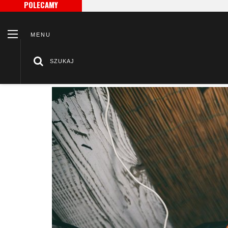
POLECAMY
MENU
SZUKAJ
/
/
Strona główna
Po godzinach
Interkonekt audio i jego sp