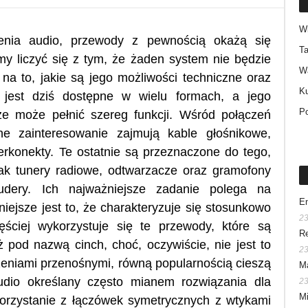
W
enia audio, przewody z pewnością okażą się
Ta
my liczyć się z tym, że żaden system nie będzie
W
u na to, jakie są jego możliwości techniczne oraz
Ku
jest dziś dostępne w wielu formach, a jego
P
że może pełnić szereg funkcji. Wśród połączeń
ne zainteresowanie zajmują kable głośnikowe,
erkonekty. Te ostatnie są przeznaczone do tego,
jak tunery radiowe, odtwarzacze oraz gramofony
udery. Ich najważniejsze zadanie polega na
En
niejsze jest to, że charakteryzuje się stosunkowo
23
ściej wykorzystuje się te przewody, które są
Re
pod nazwą cinch, choć, oczywiście, nie jest to
23
zeniami przenośnymi, równą popularnością cieszą
Ma
audio określany często mianem rozwiązania dla
23
Mi
rzystanie z łączówek symetrycznych z wtykami