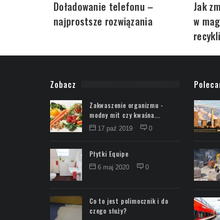
Doładowanie telefonu –
Jak zm
najprostsze rozwiązania
w mag
recykl
Zobacz
Polec
Zakwaszenie organizmu -
modny mit czy kwaśna...
17 paź 2019
0
Płytki Equipe
6 maj 2020
0
Co to jest polimocznik i do
czego służy?