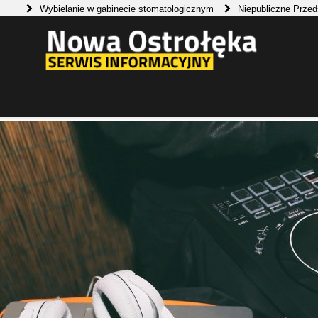
Wybielanie w gabinecie stomatologicznym
Niepubliczne Przedszkole N
Tłumaczenie z języka szwedzkiego
ecyfika