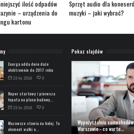
niejszyć ilość odpadów
Sprzęt audio dla koneser
azynie – urządzenia do
muzyki – jaki wybrać?
ingu kartonu
amy
Pokaz slajdów
Energa odda dwie duże
elektrownie do 2017 roku
23 lis 2016
0
Reper startowy i pierwsza
łopata na placu budowy...
23 lis 2018
0
Naturalne dezodoranty –
Mazowsze stawia na kolej. To
właściwości, skład...
element walki o...