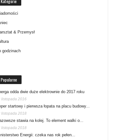
Kategorie
iadomości
niec
arsztat & Przemysł
ltura
o godzinach
Popularne
erga odda dwie duże elektrownie do 2017 roku
 listopada 2016
per startowy i pierwsza łopata na placu budowy...
 listopada 2018
zowsze stawia na kolej. To element walki o...
 listopada 2018
nisterstwo Energii: czeka nas rok pełen...