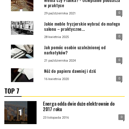
Wełna czy Pianka? - Ocieplanie poddasza
w praktyce
0
29 października 2021
Jakie meble fryzjerskie wybrać do małego
salonu – praktyczne...
0
28 kwietnia 2025
Jak pomóc osobie uzależnionej od
narkotyków?
0
21 października 2024
Nóż do papieru dawniej i dziś
0
16 kwietnia 2020
TOP 7
Energa odda dwie duże elektrownie do
2017 roku
0
23 listopada 2016