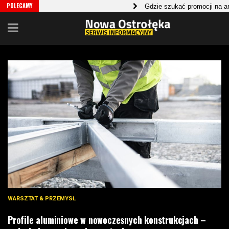
POLECAMY
Gdzie szukać promocji na artykuły spoż
Wybielanie w gabinecie stomatologicznym
WARSZTAT & PRZEMYSŁ
Profile aluminiowe w nowoczesnych konstrukcjach –