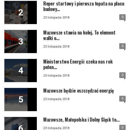
Reper startowy i pierwsza łopata na placu
budowy...
0
23 listopada 2018
Mazowsze stawia na kolej. To element
walki o...
0
23 listopada 2018
Ministerstwo Energii: czeka nas rok
pełen...
0
23 listopada 2018
Mazowsze będzie oszczędzać energię
0
23 listopada 2018
Mazowsze, Małopolska i Dolny Śląsk to...
0
23 listopada 2018