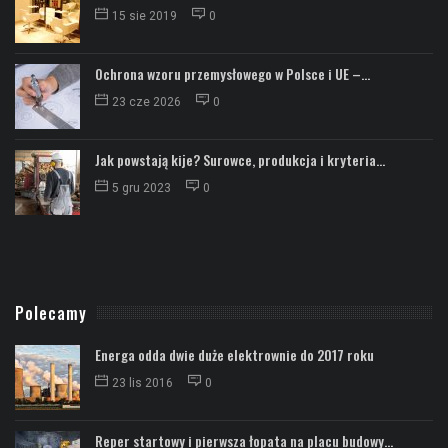
15 sie 2019
0
Ochrona wzoru przemysłowego w Polsce i UE –...
23 cze 2026
0
Jak powstają kije? Surowce, produkcja i kryteria...
5 gru 2023
0
Polecamy
Energa odda dwie duże elektrownie do 2017 roku
23 lis 2016
0
Reper startowy i pierwsza łopata na placu budowy...