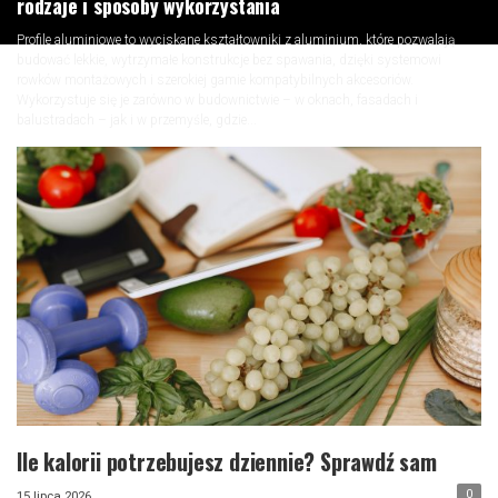
rodzaje i sposoby wykorzystania
​Profile aluminiowe to wyciskane kształtowniki z aluminium, które pozwalają
budować lekkie, wytrzymałe konstrukcje bez spawania, dzięki systemowi
rowków montażowych i szerokiej gamie kompatybilnych akcesoriów.
Wykorzystuje się je zarówno w budownictwie – w oknach, fasadach i
balustradach – jak i w przemyśle, gdzie...
Ile kalorii potrzebujesz dziennie? Sprawdź sam
0
15 lipca 2026