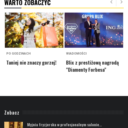
WARTO ZOBACZYĆ
PO GODZINACH
WIADOMOŚCI
P
Taniej nie znaczy gorzej!
Blix z prestiżową nagrodą
A
"Diamenty Forbesa"
j
Zobacz
Myjnia fryzjerska w profesjonalnym salonie...