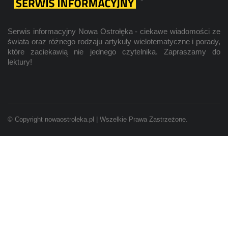
Serwis informacyjny Nowa Ostrołęka - ciekawe wiadomości ze
świata oraz różnego rodzaju artykuły wielotematyczne i porady,
które zaciekawią nie jednego czytelnika. Zapraszamy do
lektury!
© Copyright nowaostroleka.pl | Wszelkie Prawa Zastrzeżone.