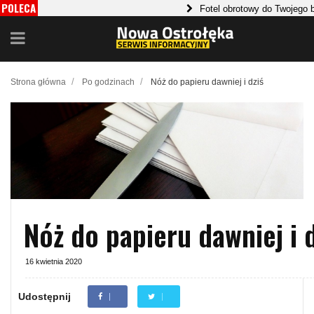
POLECA
Fotel obrotowy do Twojego biura
MY
Pady polerskie: Klucz do błyszcz
/
/
Strona główna
Po godzinach
Nóż do papieru dawniej i dziś
Nóż do papieru dawniej i 
16 kwietnia 2020
Udostępnij