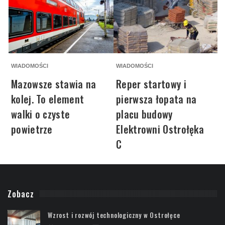
WIADOMOŚCI
WIADOMOŚCI
K
Mazowsze stawia na
Reper startowy i
kolej. To element
pierwsza łopata na
walki o czyste
placu budowy
powietrze
Elektrowni Ostrołęka
C
Zobacz
Wzrost i rozwój technologiczny w Ostrołęce