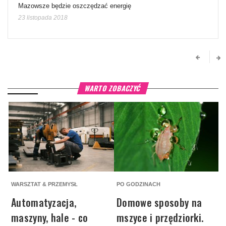
Mazowsze będzie oszczędzać energię
23 listopada 2018
WARTO ZOBACZYĆ
WARSZTAT & PRZEMYSŁ
PO GODZINACH
W
Automatyzacja,
Domowe sposoby na
maszyny, hale - co
mszyce i przędziorki.