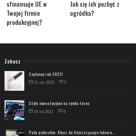
sfinansuje UE w
Jak się ich pozbyć z
Twojej firmie
ogródka?
produkcyjnej?
Zobacz
Zaplanuj rok 2022!
11 sty 2022
0
Style inwestycyjne na rynku forex
16 lut 2022
0
Pady polerskie: Klucz do błyszczącego lakieru...