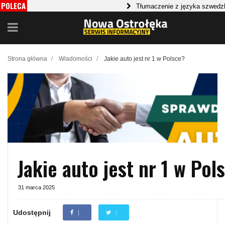
POLECA
Tłumaczenie z języka szwedzkiego
MY
Planowanie systemu nawadniania ogrod
/
/
Strona główna
Wiadomości
Jakie auto jest nr 1 w Polsce?
Jakie auto jest nr 1 w Pol
31 marca 2025
Udostępnij