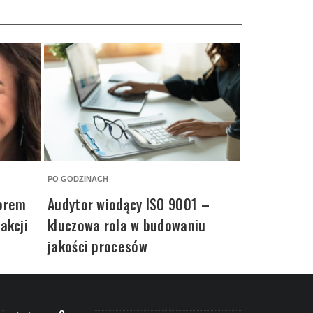
PO GODZINACH
PO GODZINACH
zorem
Audytor wiodący ISO 9001 –
Garmin For
akcji
kluczowa rola w budowaniu
Perfekcyjn
jakości procesów
dla każdeg