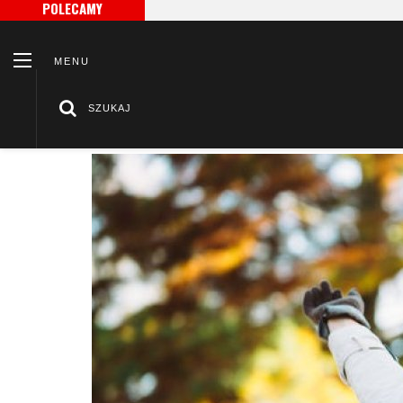
POLECAMY
S
Gdz
MENU
SZUKAJ
/
/
Strona główna
Po godzinach
Taniej nie znaczy gorzej!