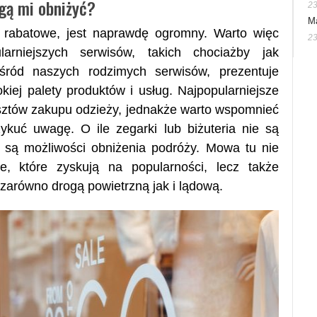
gą mi obniżyć?
23
M
y rabatowe, jest naprawdę ogromny. Warto więc
23
larniejszych serwisów, takich chociażby jak
wśród naszych rodzimych serwisów, prezentuje
iej palety produktów i usług. Najpopularniejsze
sztów zakupu odzieży, jednakże warto wspomnieć
ykuć uwagę. O ile zegarki lub biżuteria nie są
 są możliwości obniżenia podróży. Mowa tu nie
e, które zyskują na popularności, lecz także
 zarówno drogą powietrzną jak i lądową.