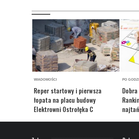
WIADOMOŚCI
PO GODZ
Reper startowy i pierwsza
Dobra
łopata na placu budowy
Rankin
Elektrowni Ostrołęka C
najtań