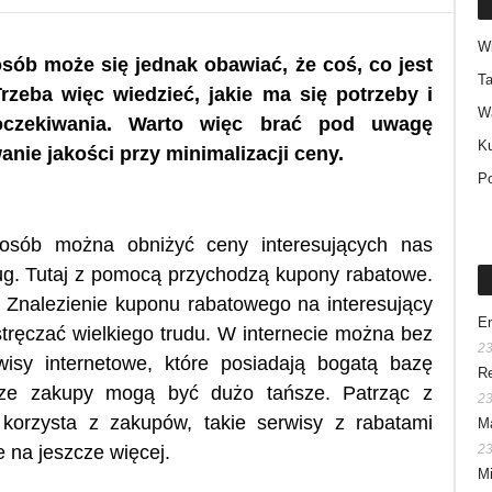
W
osób może się jednak obawiać, że coś, co jest
Ta
rzeba więc wiedzieć, jakie ma się potrzeby i
W
 oczekiwania. Warto więc brać pod uwagę
Ku
nie jakości przy minimalizacji ceny.
P
posób można obniżyć ceny interesujących nas
ług. Tutaj z pomocą przychodzą kupony rabatowe.
. Znalezienie kuponu rabatowego na interesujący
En
stręczać wielkiego trudu. W internecie można bez
23
isy internetowe, które posiadają bogatą bazę
Re
sze zakupy mogą być dużo tańsze. Patrząc z
23
 korzysta z zakupów, takie serwisy z rabatami
Ma
e na jeszcze więcej.
23
Mi