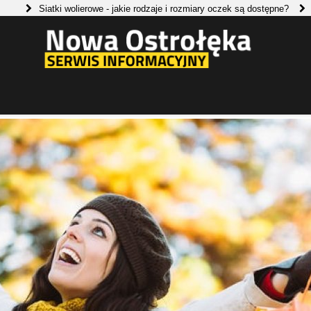
iatki wolierowe - jakie rodzaje i rozmiary oczek są dostępne?
Jakie okna
ie szukać promocji na artykuły spożywcze?