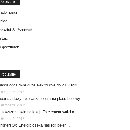
Kategorie
iadomości
niec
arsztat & Przemysł
ltura
o godzinach
Popularne
erga odda dwie duże elektrownie do 2017 roku
 listopada 2016
per startowy i pierwsza łopata na placu budowy...
 listopada 2018
zowsze stawia na kolej. To element walki o...
 listopada 2018
nisterstwo Energii: czeka nas rok pełen...