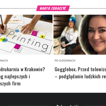
WARTO ZOBACZYĆ
INACH
PO GODZINACH
 drukarnia w Krakowie?
Gogglebox. Przed telewi
g najlepszych i
– podglądanie ludzkich re
szych firm