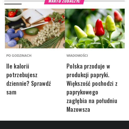
WARTO ZOBACZYĆ
PO GODZINACH
WIADOMOŚCI
P
Ile kalorii
Polska przoduje w
potrzebujesz
produkcji papryki.
dziennie? Sprawdź
Większość pochodzi z
sam
paprykowego
zagłębia na południu
Mazowsza