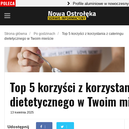
POLECA
Profile aluminiowe w nowoczesnych konst
MY
Która metoda wyważania kół jest najlepsza
/
/
Strona główna
Po godzinach
Top 5 korzyści z korzystania z cateringu
dietetycznego w Twoim mieście
Top 5 korzyści z korzystan
dietetycznego w Twoim m
13 kwietnia 2025
Udostępnij