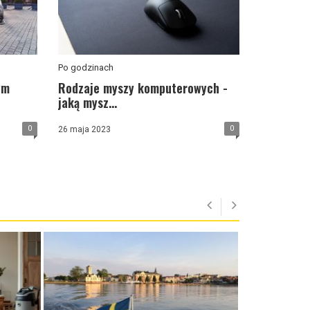
Po godzinach
ym
Rodzaje myszy komputerowych -
jaką mysz...
0
0
26 maja 2023