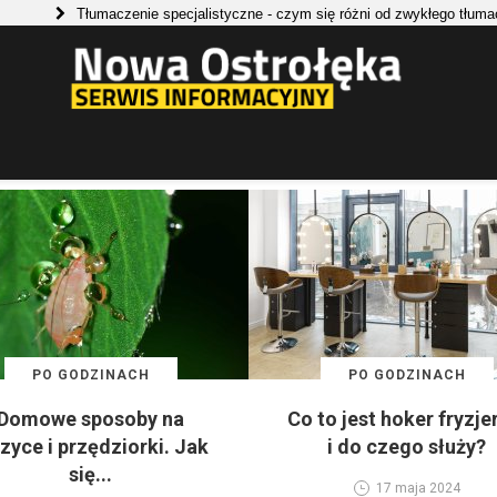
Tłumaczenie specjalistyczne - czym się różni od zwykłego tłumaczen
Jakie możliwości stwarzają etykiety samoprzylepne?
PO GODZINACH
PO GODZINACH
Domowe sposoby na
Co to jest hoker fryzje
zyce i przędziorki. Jak
i do czego służy?
się...
17 maja 2024