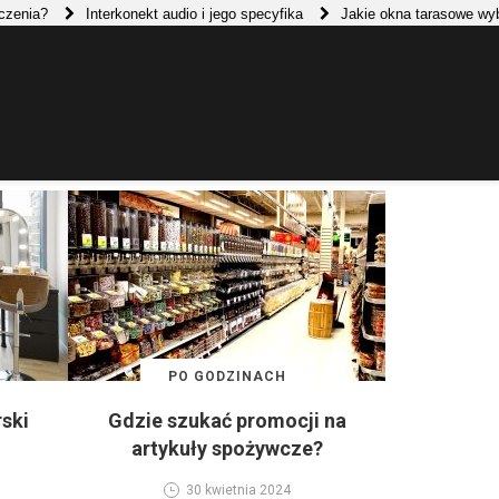
ia?
Interkonekt audio i jego specyfika
Jakie okna tarasowe wybrać
PO GODZINACH
rski
Gdzie szukać promocji na
artykuły spożywcze?
30 kwietnia 2024