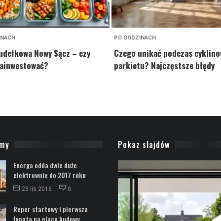
INACH
PO GODZINACH
udełkowa Nowy Sącz – czy
Czego unikać podczas cyklino
zainwestować?
parkietu? Najczęstsze błędy
amy
Pokaz slajdów
Energa odda dwie duże
elektrownie do 2017 roku
23 lis 2016
0
Reper startowy i pierwsza
łopata na placu budowy...