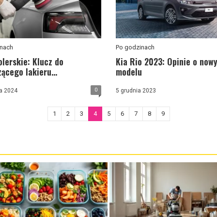
nach
Po godzinach
olerskie: Klucz do
Kia Rio 2023: Opinie o now
ącego lakieru...
modelu
0
a 2024
5 grudnia 2023
1
2
3
4
5
6
7
8
9