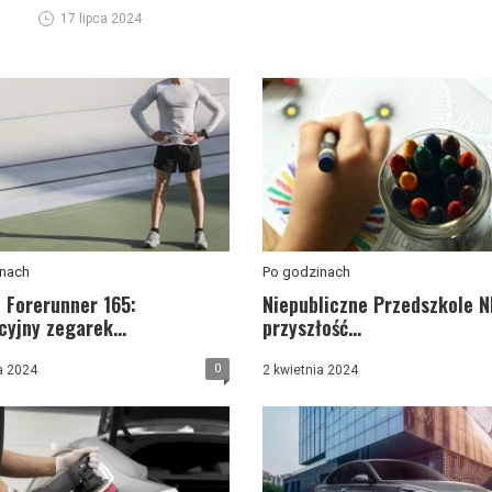
17 lipca 2024
nach
Po godzinach
 Forerunner 165:
Niepubliczne Przedszkole N
yjny zegarek...
przyszłość...
0
a 2024
2 kwietnia 2024