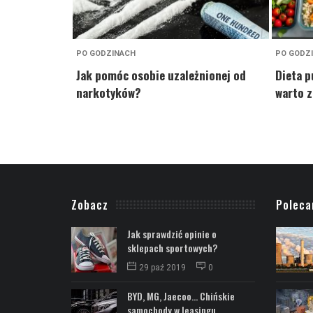
PO GODZINACH
PO GODZ
Jak pomóc osobie uzależnionej od
Dieta p
narkotyków?
warto 
Zobacz
Polec
Jak sprawdzić opinie o
sklepach sportowych?
29 paź 2019
0
BYD, MG, Jaecoo... Chińskie
samochody w leasingu...