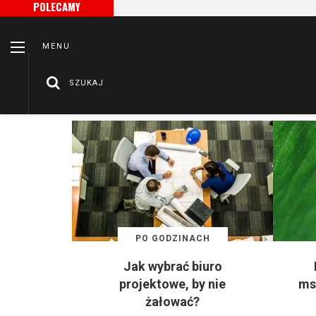
POLECAMY
MENU
SZUKAJ
/
Strona główna
Po godzinach
PO GODZINACH
Jak wybrać biuro
projektowe, by nie
ms
żałować?