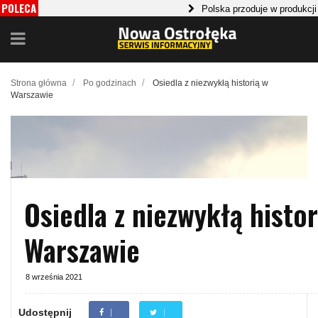
POLECA
Polska przoduje w produkcji pap
MY
Jak zorganizować sobie zdrowe jed
/
/
Strona główna
Po godzinach
Osiedla z niezwykłą historią w
Warszawie
Osiedla z niezwykłą histor
Warszawie
8 września 2021
Udostępnij