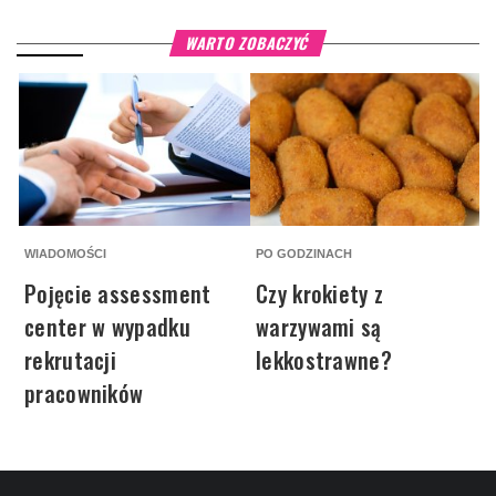
WARTO ZOBACZYĆ
WIADOMOŚCI
PO GODZINACH
P
Pojęcie assessment
Czy krokiety z
center w wypadku
warzywami są
rekrutacji
lekkostrawne?
P
pracowników