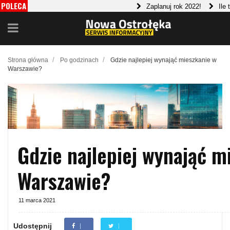
POLECA
Zaplanuj rok 2022!
Ile trzeb
MY
Czapka - jak połączyć funkcjonalnoś
/
/
Strona główna
Po godzinach
Gdzie najlepiej wynająć mieszkanie w
Warszawie?
Gdzie najlepiej wynająć m
Warszawie?
11 marca 2021
Udostępnij