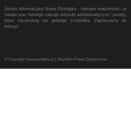
Serwis informacyjny Nowa Ostrołęka - ciekawe wiadomości ze
świata oraz różnego rodzaju artykuły wielotematyczne i porady,
które zaciekawią nie jednego czytelnika. Zapraszamy do
lektury!
© Copyright nowaostroleka.pl | Wszelkie Prawa Zastrzeżone.