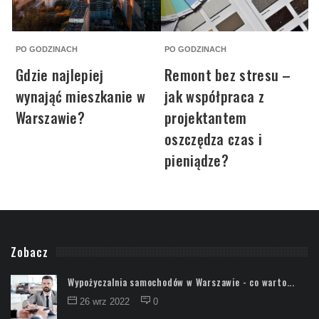
PO GODZINACH
PO GODZINACH
P
Gdzie najlepiej
Remont bez stresu –
wynająć mieszkanie w
jak współpraca z
Warszawie?
projektantem
oszczędza czas i
pieniądze?
Zobacz
Wypożyczalnia samochodów w Warszawie - co warto...
26 wrz 2022
0