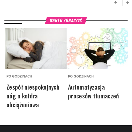
WARTO ZOBACZYĆ
PO GODZINACH
PO GODZINACH
P
Zespół niespokojnych
Automatyzacja
nóg a kołdra
procesów tłumaczeń
obciążeniowa
P