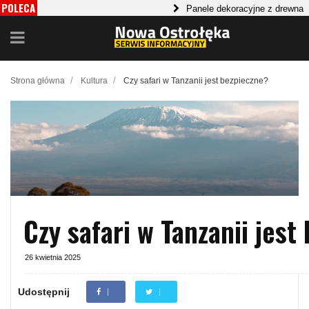
POLECA
Panele dekoracyjne z drewna
Le
MY
Aloes - zdrowie i uroda w jednej roślini
/
/
Strona główna
Kultura
Czy safari w Tanzanii jest bezpieczne?
Czy safari w Tanzanii jest
26 kwietnia 2025
Udostępnij