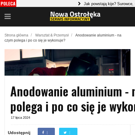
POLECA
Jak powstają kije? Surowce, produkc
MY
Wyprzedaże odzieży markowej - Gdzie
/
/
Strona główna
Warsztat & Przemysł
Anodowanie aluminium - na
czym polega i po co się je wykonuje?
Anodowanie aluminium - 
polega i po co się je wyk
17 lipca 2024
Udostępnij