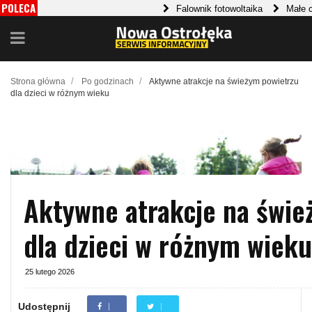
POLECA
Falownik fotowoltaika
Małe czy duże 
MY
Klasyka science fiction: Podróż w głąb lite
/
/
Strona główna
Po godzinach
Aktywne atrakcje na świeżym powietrzu
dla dzieci w różnym wieku
Aktywne atrakcje na świe
dla dzieci w różnym wieku
25 lutego 2026
Udostępnij