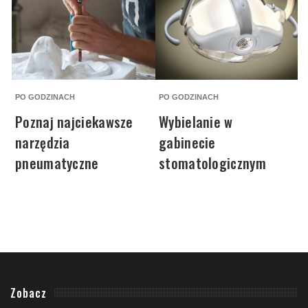
PO GODZINACH
PO GODZINACH
P
Poznaj najciekawsze
Wybielanie w
narzędzia
gabinecie
pneumatyczne
stomatologicznym
Zobacz