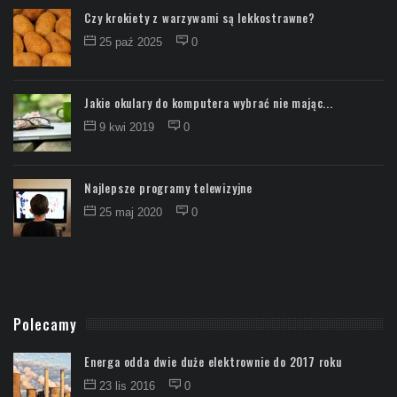
Czy krokiety z warzywami są lekkostrawne?
25 paź 2025
0
Jakie okulary do komputera wybrać nie mając...
9 kwi 2019
0
Najlepsze programy telewizyjne
25 maj 2020
0
Polecamy
Energa odda dwie duże elektrownie do 2017 roku
23 lis 2016
0